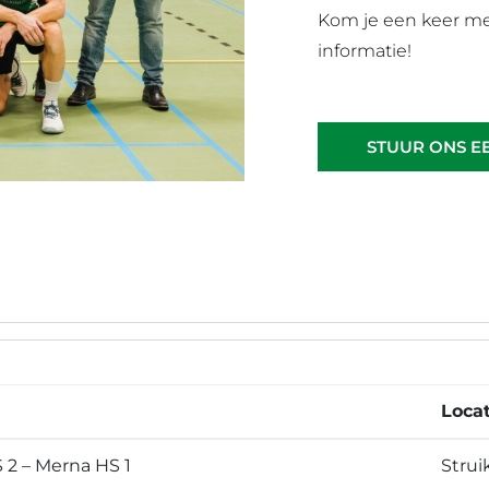
Kom je een keer me
informatie!
STUUR ONS E
Locat
S 2 – Merna HS 1
Strui