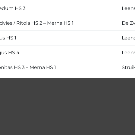
Bedum HS 3
Leens
dvies / Ritola HS 2 – Merna HS 1
De Zw
us HS 1
Leens
gus HS 4
Leens
nitas HS 3 – Merna HS 1
Strui
 je agenda toe.