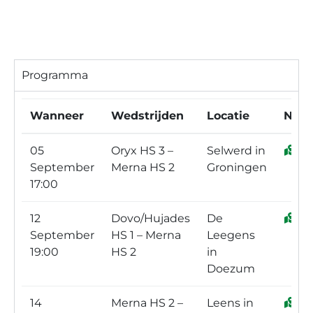
Programma
Wanneer
Wedstrijden
Locatie
Navi
05
Oryx HS 3 –
Selwerd in
September
Merna HS 2
Groningen
17:00
12
Dovo/Hujades
De
September
HS 1 – Merna
Leegens
19:00
HS 2
in
Doezum
14
Merna HS 2 –
Leens in