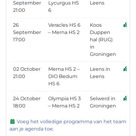
September
Lycurgus HS
Leens
21:00
6
26
Veracles HS 6
Koos
September
– Merna HS 2
Duppen
17:00
hal (RUG)
in
Groningen
02 October
Merna HS 2 –
Leens in
21:00
DIO Bedum
Leens
HS 6
24 October
Olympia HS 3
Selwerd in
18:00
– Merna HS 2
Groningen
Voeg het volledige programma van het team
aan je agenda toe.