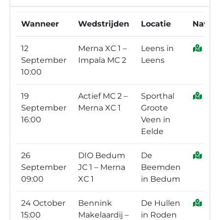
Wanneer
Wedstrijden
Locatie
Naviga
12
Merna XC 1 –
Leens in
September
Impala MC 2
Leens
10:00
19
Actief MC 2 –
Sporthal
September
Merna XC 1
Groote
16:00
Veen in
Eelde
26
DIO Bedum
De
September
JC 1 – Merna
Beemden
09:00
XC 1
in Bedum
24 October
Bennink
De Hullen
15:00
Makelaardij –
in Roden